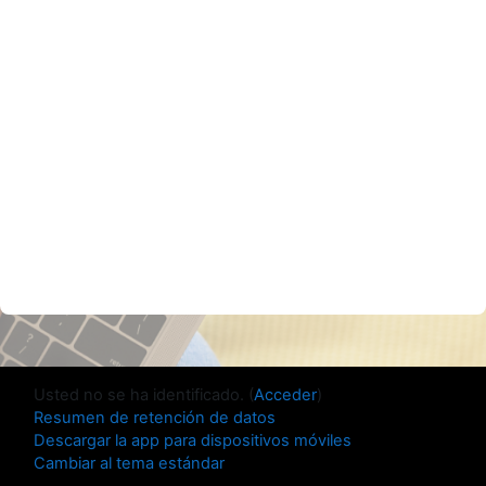
Usted no se ha identificado. (
Acceder
)
Resumen de retención de datos
Descargar la app para dispositivos móviles
Cambiar al tema estándar