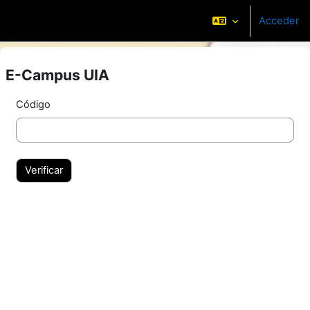
Salta al contenido principal
Acceder
Panel lateral
E-Campus UIA
Código